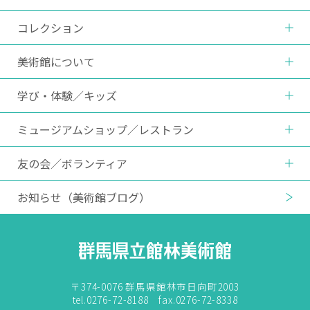
コレクション
美術館について
学び・体験
／
キッズ
ミュージアムショップ
／
レストラン
友の会
／
ボランティア
お知らせ
（美術館ブログ）
〒374-0076 群馬県館林市日向町2003
tel.0276-72-8188 fax.0276-72-8338