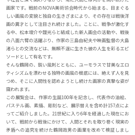
画家です。戦前のNOVA美術協会時代から始まる、目まぐる
しい画風の変貌と独自の生きざまにより、その存在は戦後洋
画の異才として注目され続けました。ことに、戦争が激化す
る中、松本竣介や靉光らと結成した新人画会の活動や、戦後
の八面六臂の活躍ぶり、作家の三島由紀夫や映画監督の大島
渚らとの交流などは、無頼不逞に生きた彼の人生を彩るエピ
ソードとして有名です。
そんな鶴岡の、鋭い風刺とともに、ユーモラスで甘美なエロ
ティシズムを漂わせる独特の画風の根底には、絶えず人を見
つめ、そこに人間性を認めようとし続けた画家の真摯な姿が
窺われます。
この展覧会は、作家の生誕100年を記念し、代表作の油絵、
パステル画、素描、彫刻など、展示替えを含め計157点によ
ってご紹介しました。21世紀に入り6年を経過した現在にお
いて、戦前から戦後にかけて、人間とそれを取り巻く現実の
矛盾への追究を続けた鶴岡政男の画業を改めて検証しまし