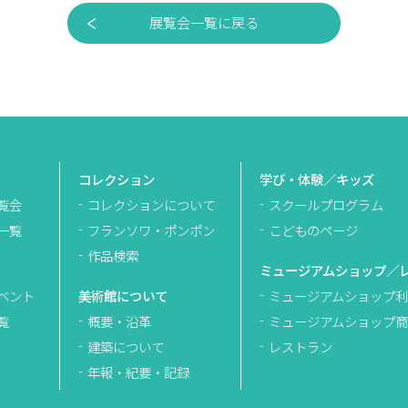
展覧会一覧に戻る
コレクション
学び・体験／キッズ
覧会
コレクションについて
スクールプログラム
一覧
フランソワ・ポンポン
こどものページ
作品検索
ミュージアムショップ／
ベント
美術館について
ミュージアムショップ利
覧
概要・沿革
ミュージアムショップ商
建築について
レストラン
年報・紀要・記録