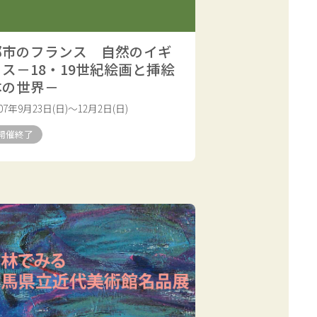
都市のフランス 自然のイギ
リス－18・19世紀絵画と挿絵
本の世界－
007年9月23日(日)～12月2日(日)
開催終了