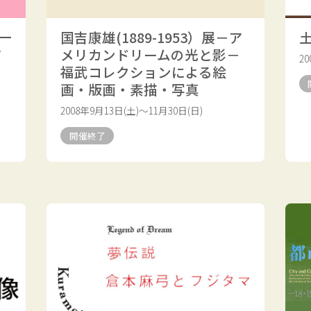
一
国吉康雄(1889-1953）展－ア
ソ
メリカンドリームの光と影－
2
福武コレクションによる絵
画・版画・素描・写真
2008年9月13日(土)～11月30日(日)
開催終了