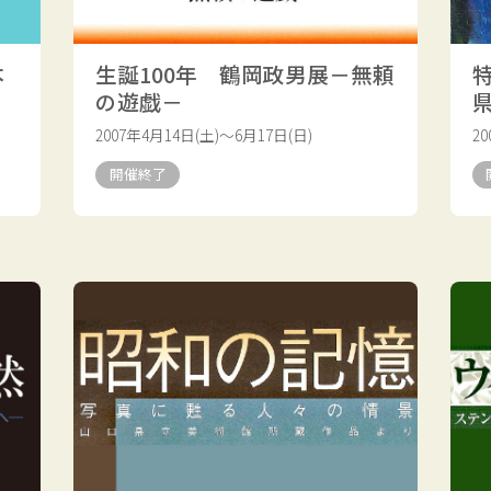
本
生誕100年 鶴岡政男展－無頼
の遊戯－
2007年4月14日(土)～6月17日(日)
2
開催終了