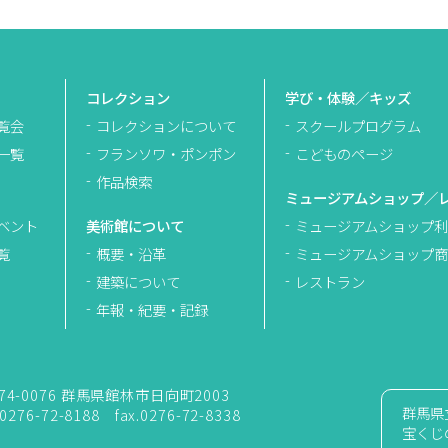
コレクション
学び・体験／キッズ
覧会
コレクションについて
スクールプログラム
一覧
フランソワ・ポンポン
こどものページ
作品検索
ミュージアムショップ／
ベント
美術館について
ミュージアムショップ利
覧
概要・沿革
ミュージアムショップ商
建築について
レストラン
年報・紀要・記録
74-0076 群馬県館林市日向町2003
群馬県
.0276-72-8188 fax.0276-72-8338
宝くじ