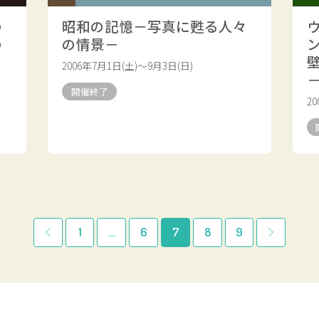
の
昭和の記憶－写真に甦る人々
の
の情景－
2006年7月1日(土)～9月3日(日)
開催終了
2
1
…
6
7
8
9